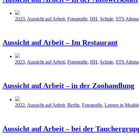
Veröffentlicht
2023
,
Aussicht auf Arbeit
,
Fotografie
,
HH
,
Schule
,
STS Altona
in
Aussicht auf Arbeit – Im Restaurant
Veröffentlicht
2023
,
Aussicht auf Arbeit
,
Fotografie
,
HH
,
Schule
,
STS Altona
in
Aussicht auf Arbeit – in der Zoohandlung
Veröffentlicht
2022
,
Aussicht auf Arbeit
,
Berlin
,
Fotografie
,
Lernen in Moabit
in
Aussicht auf Arbeit – bei der Tauchergru