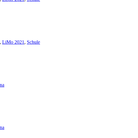
,
LiMo 2021
,
Schule
na
na