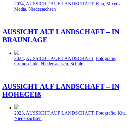
Veröffentlicht
2024
,
AUSSICHT AUF LANDSCHAFT
,
Kita
,
Mixed-
in
Media
,
Niedersachsen
AUSSICHT AUF LANDSCHAFT – IN
BRAUNLAGE
Veröffentlicht
2024
,
AUSSICHT AUF LANDSCHAFT
,
Fotografie
,
in
Grundschule
,
Niedersachsen
,
Schule
AUSSICHT AUF LANDSCHAFT – IN
HOHEGEIß
Veröffentlicht
2023
,
AUSSICHT AUF LANDSCHAFT
,
Fotografie
,
Kita
,
in
Niedersachsen