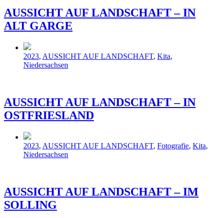
AUSSICHT AUF LANDSCHAFT – IN
ALT GARGE
Veröffentlicht
2023
,
AUSSICHT AUF LANDSCHAFT
,
Kita
,
in
Niedersachsen
AUSSICHT AUF LANDSCHAFT – IN
OSTFRIESLAND
Veröffentlicht
2023
,
AUSSICHT AUF LANDSCHAFT
,
Fotografie
,
Kita
,
in
Niedersachsen
AUSSICHT AUF LANDSCHAFT – IM
SOLLING