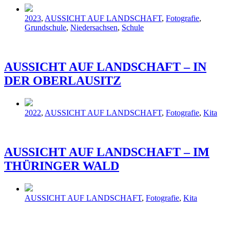
Veröffentlicht
2023
,
AUSSICHT AUF LANDSCHAFT
,
Fotografie
,
in
Grundschule
,
Niedersachsen
,
Schule
AUSSICHT AUF LANDSCHAFT – IN
DER OBERLAUSITZ
Veröffentlicht
2022
,
AUSSICHT AUF LANDSCHAFT
,
Fotografie
,
Kita
in
AUSSICHT AUF LANDSCHAFT – IM
THÜRINGER WALD
Veröffentlicht
AUSSICHT AUF LANDSCHAFT
,
Fotografie
,
Kita
in