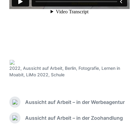
2022
,
Aussicht auf Arbeit
,
Berlin
,
Fotografie
,
Lernen in
V
Moabit
,
LiMo 2022
,
Schule
e
r
ö
f
Aussicht auf Arbeit – in der Werbeagentur
f
V
o
e
r
n
Aussicht auf Arbeit – in der Zoohandlung
N
h
t
ä
e
l
c
r
i