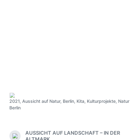
2021
,
Aussicht auf Natur
,
Berlin
,
Kita
,
Kulturprojekte
,
Natur
V
Berlin
e
r
ö
f
AUSSICHT AUF LANDSCHAFT – IN DER
f
V
ALTMARK