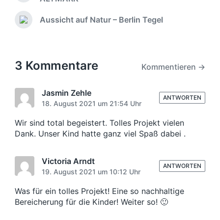
e
o
n
r
Aussicht auf Natur – Berlin Tegel
N
h
t
ä
e
l
c
r
i
h
i
c
s
3 Kommentare
g
Kommentieren →
h
t
e
t
e
r
i
r
Jasmin Zehle
B
ANTWORTEN
n
B
18. August 2021 um 21:54 Uhr
e
e
i
i
Wir sind total begeistert. Tolles Projekt vielen
t
t
Dank. Unser Kind hatte ganz viel Spaß dabei .
r
r
a
a
g
Victoria Arndt
g
:
ANTWORTEN
:
19. August 2021 um 10:12 Uhr
Was für ein tolles Projekt! Eine so nachhaltige
Bereicherung für die Kinder! Weiter so! 🙂