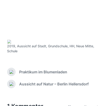
2019
,
Aussicht auf Stadt
,
Grundschule
,
HH
,
Neue Mitte
,
V
Schule
e
r
ö
f
Praktikum im Blumenladen
f
V
o
e
r
n
Aussicht auf Natur – Berlin Hellersdorf
N
h
t
ä
e
l
c
r
i
h
i
c
s