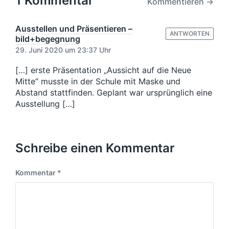
1 Kommentar
Kommentieren →
g
h
t
e
t
e
r
i
r
Ausstellen und Präsentieren –
B
ANTWORTEN
n
B
bild+begegnung
e
e
29. Juni 2020 um 23:37 Uhr
i
i
t
t
[…] erste Präsentation „Aussicht auf die Neue
r
r
Mitte“ musste in der Schule mit Maske und
a
a
Abstand stattfinden. Geplant war ursprünglich eine
g
g
Ausstellung […]
:
:
Schreibe einen Kommentar
Kommentar
*