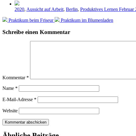
Veröffentlicht
2020
,
Aussicht auf Arbeit
,
Berlin
,
Produktives Lernen Februar
in
Vorheriger
Nächster
Praktikum beim Friseur
Praktikum im Blumenladen
Beitrag:
Beitrag:
Schreibe einen Kommentar
Kommentar
*
Name
*
E-Mail-Adresse
*
Website
Ähnliche Beiträge