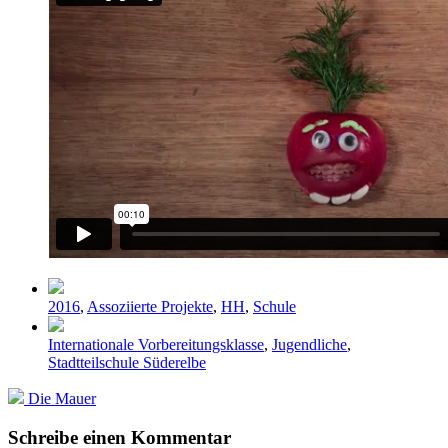
Veröffentlicht
2016
,
Assoziierte Projekte
,
HH
,
Schule
in
Schlagwörter
Internationale Vorbereitungsklasse
,
Jugendliche
,
Stadtteilschule Süderelbe
Nächster
Die Mauer
Beitrag:
Schreibe einen Kommentar