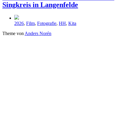
Singkreis in Langenfelde
Veröffentlicht
2026
,
Film
,
Fotografie
,
HH
,
Kita
in
Theme von
Anders Norén